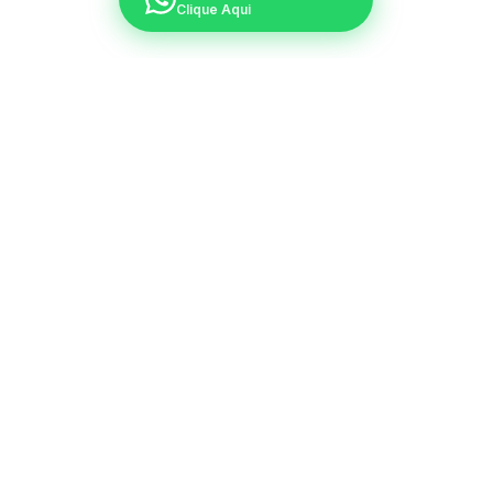
Clique Aqui
Pronto para encontrar o imóvel
ideal?
Acesse nossa plataforma de busca e encontre
oportunidades exclusivas da Caixa.
🏠 Buscar Imóveis da Caixa Agora